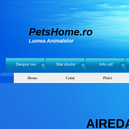
PetsHome.ro
Lumea Animalelor
Despre noi
Sfat doctor
Info util
Home
Caini
Pisici
AIRED