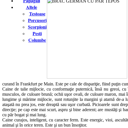
Papagali
Altele
Testoase
Porcusori
Scorpioni
Pesti
Columbe
curand în Frankfurt pe Main. Este pe cale de dispariţie, fiind puţin cu
Caine de talie mijlocie, cu conformaţie puternică, însă nu greoi, cu
musculos, de culoare brună; ochii uşor ovali, de culoare maron, mai î
lungime şi mărime mijlocie, sunt rotunjite la margini şi atarnă de-a l
ataşată nu prea jos, este dreaptă sau uşor curbată. Picioarele sunt dr
direcţie; pe cap este mai scurt, aspru şi bine aderent; are mustăţi şi b
cu păr bogat şi mai lung.
Caine curajos, inteligent, cu caracter ferm. Este energic, vioi, ascultă
animal şi în orice teren. Este şi un bun însoţitor.