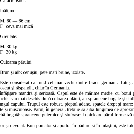
Caracteristici:
Inălţime:
M. 60 — 66 cm
F. ceva mai mică
Greutate:
M. 30 kg
F. 30 kg
Culoarea părului:
Brun şi alb; cenuşiu; pete mari brune, izolate.
Este considerat ca fiind cel mai vechi dintre bracii germani. Totuşi, 
noscut şi răspandit, chiar în Germania.
 înfăţişare mandră şi serioasă. Capul este de mărime medie, cu botul p
nchis sau mai deschis după culoarea blănii, au sprancene bogate şi stuf
ungul capului. Trupul este robust, pieptul adanc, spatele drept şi mare
epte şi musculoase. Părul, în general, trebuie să aibă lungimea de aproxi
arbă bogată; sprancene puternice şi stufoase; la picioare părul formează 
tor şi devotat. Bun pontator şi aportor în pădure şi în mlaştini, este fol