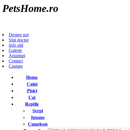
PetsHome.ro
Lumea Animalelor
Despre noi
Sfat doctor
Info util
Galerie
Anunturi
Contact
Cautare
Home
Caini
Pisici
Cai
Reptile
Serpi
Iguane
Cameleon