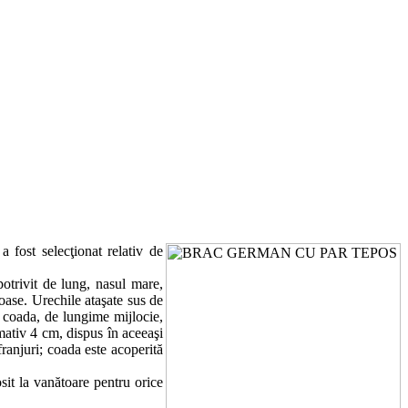
a fost selecţionat relativ de
otrivit de lung, nasul mare,
oase. Urechile ataşate sus de
; coada, de lungime mijlocie,
mativ 4 cm, dispus în aceeaşi
franjuri; coada este acoperită
osit la vanătoare pentru orice