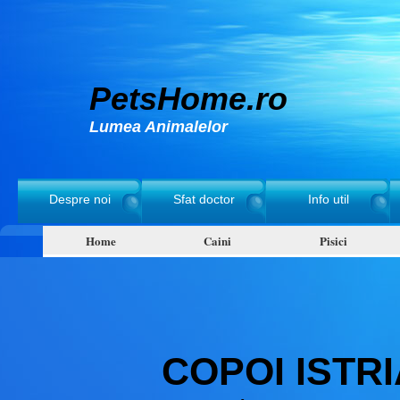
PetsHome.ro
Lumea Animalelor
Despre noi
Sfat doctor
Info util
Home
Caini
Pisici
COPOI ISTR