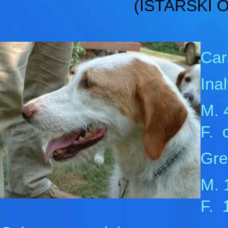
(ISTARSKI 
Cara
Ina
M. 
F. 
Gre
M. 
F.