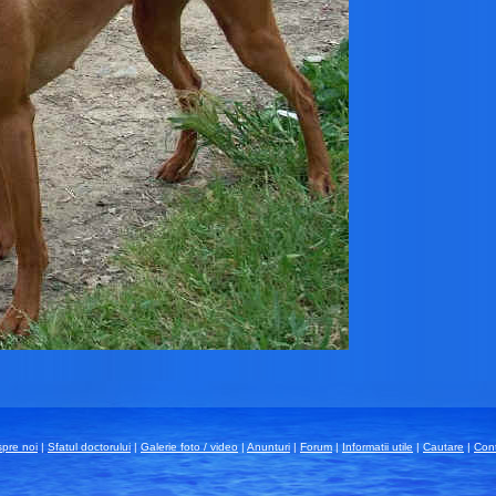
pre noi
|
Sfatul doctorului
|
Galerie foto / video
|
Anunturi
|
Forum
|
Informatii utile
|
Cautare
|
Con