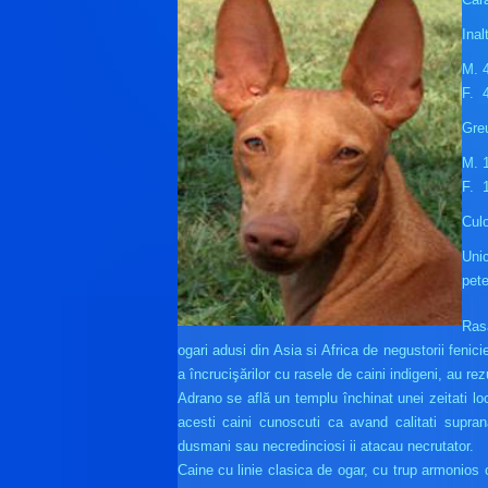
Inal
M. 4
F. 
Greu
M. 1
F. 1
Culo
Unic
pete
Rasa
ogari adusi din Asia si Africa de negustorii feni­c
a încrucişărilor cu rasele de caini indigeni, au re
Adrano se află un templu închinat unei zeitati loc
acesti caini cunoscuti ca avand calitati supran
dusmani sau necredinciosi ii atacau necrutator.
Caine cu linie clasica de ogar, cu trup armonios c