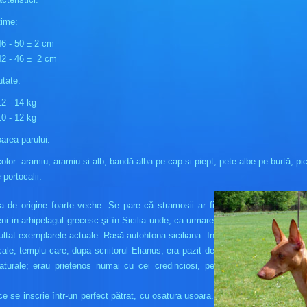
time:
6 - 50 ± 2 cm
42 - 46 ± 2 cm
tate:
2 - 14 kg
0 - 12 kg
area parului:
olor: aramiu; aramiu si alb; bandă alba pe cap si piept; pete albe pe burtă, pic
 portocalii.
 de origine foarte veche. Se pare că stramosii ar fi
ieni in arhipelagul grecesc şi în Sicilia unde, ca urmare
zultat exernplarele actuale. Rasă autohtona siciliana. In
ale, templu care, dupa scriitorul Elianus, era pazit de
aturale; erau prietenos numai cu cei credinciosi, pe
e se inscrie într-un perfect pătrat, cu osatura usoara.