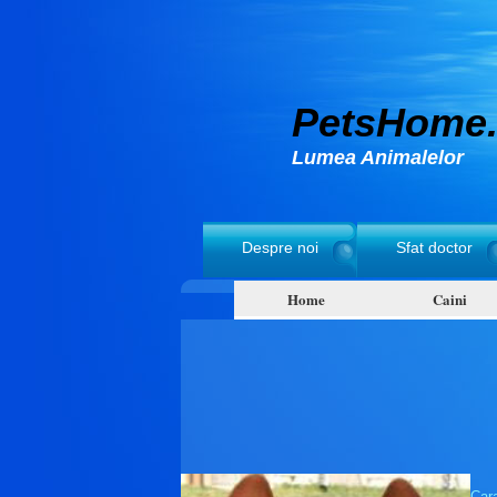
PetsHome.
Lumea Animalelor
Despre noi
Sfat doctor
Home
Caini
Cara