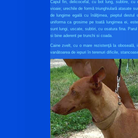
Capul fin, delicocefal, cu bot lung, subtire, cu 
vioaie; urechile de formă triunghiulară atasate sus
de lungime egală cu înălţimea, pieptul destul 
uniforma ca grosime pe toată lungirnea ei, este
sunt lungi, uscate, subtiri, cu osatura fina. Paru
si bine aderent pe trunchi si coada.
Caine zvelt, cu o mare rezistenţă la oboseală, inte
vanătoarea de iepuri în terenuri dificile, stancoas