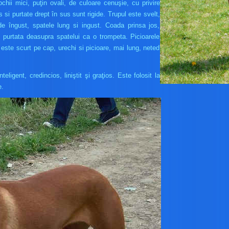
ochii mici, puţin ovali, de culoare cenuşie, cu privire
 si purtate drept în sus sunt rigide. Trupul este svelt,
de îngust, spatele lung si ingust. Coada prinsa jos,
 purtata deasupra spatelui ca o trompeta. Picioarele
l este scurt pe cap, urechi si picioare, mai lung, neted
ligent, credincios, liniştit şi graţios. Este folosit la
e.