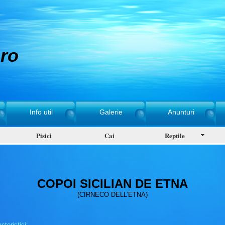
ro
Info util
Galerie
Anunturi
Pisici
Cai
Reptile
COPOI SICILIAN DE ETNA
(CIRNECO DELL'ETNA)
cteristici: