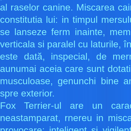
al raselor canine. Miscarea cai
constitutia lui: in timpul mersu
se lanseze ferm inainte, memb
verticala si paralel cu laturile
este dată, inspecial, de mer
aunumai aceia care sunt dotati
musculoase, genunchi bine ang
spre exterior.
Fox Terrier-ul are un cara
neastamparat, rnereu in misc
provocare; inteligent si vigilen