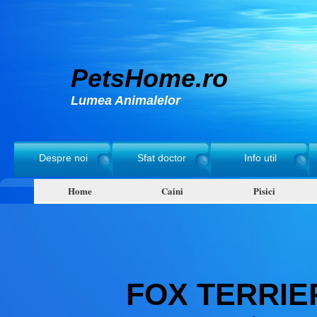
PetsHome.ro
Lumea Animalelor
Despre noi
Sfat doctor
Info util
Home
Caini
Pisici
FOX TERRIE