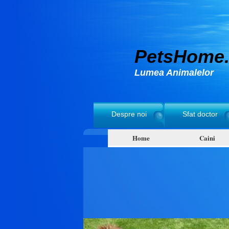
PetsHome.
Lumea Animalelor
Despre noi
Sfat doctor
Home
Caini