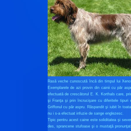
Rasă veche cunoscută încă din timpul lui Xenofo
Exemplarele de azi provin din cainii cu păr aspru
efectuată de crescătorul E. K. Korthals care, pri
şi Franţa şi prin încrucişare cu diferitele tip
Griffonul cu păr aspru. Răspandit şi iubit în toat
nu i s-a efectuat infuzie de sange englezesc.
Tipic pentru acest caine este soliditatea şi seve
des, sprancene stufoase şi o mustaţă pronunţată