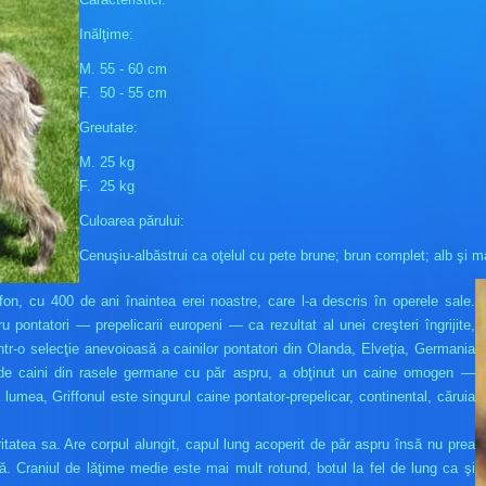
Inălţime:
M. 55 - 60 cm
F. 50 - 55 cm
Greutate:
M. 25 kg
F. 25 kg
Culoarea părului:
Cenuşiu-albăstrui ca oţelul cu pete brune; brun complet; alb şi ma
n, cu 400 de ani înaintea erei noastre, care l-a descris în operele sale.
 pontatori — prepelicarii europeni — ca rezultat al unei creşteri îngrijite,
ntr-o selecţie anevoioasă a cainilor pontatori din Olanda, Elveţia, Germania
uri de caini din rasele germane cu păr aspru, a obţinut un caine omogen —
a lumea, Griffonul este singurul caine pontator-prepelicar, continental, căruia
ritatea sa. Are corpul alungit, capul lung acoperit de păr aspru însă nu prea
. Craniul de lăţime medie este mai mult rotund, botul la fel de lung ca şi