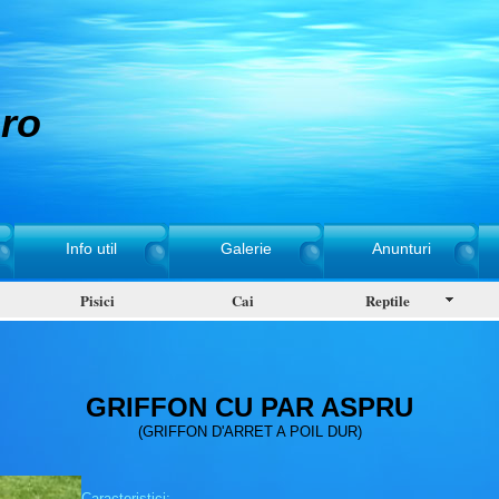
ro
Info util
Galerie
Anunturi
Pisici
Cai
Reptile
GRIFFON CU PAR ASPRU
(GRIFFON D'ARRET A POIL DUR)
Caracteristici: