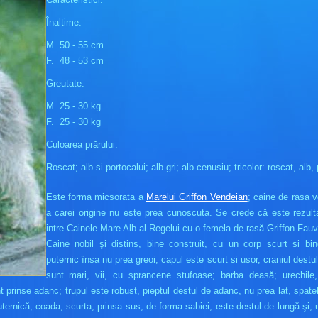
Înaltime:
M. 50 - 55 cm
F. 48 - 53 cm
Greutate:
M. 25 - 30 kg
F. 25 - 30 kg
Culoarea prărului:
Roscat; alb si portocalui; alb-gri; alb-cenusiu; tricolor: roscat, alb, 
Este forma micsorata a
Marelui Griffon Vendeian
; caine de rasa 
a carei origine nu este prea cunoscuta. Se crede că este rezultat
intre Cainele Mare Alb al Regelui cu o femela de rasă Griffon-Fau
Caine nobil şi distins, bine construit, cu un corp scurt si bin
puternic însa nu prea greoi; capul este scurt si usor, craniul destul 
sunt mari, vii, cu sprancene stufoase; barba deasă; urechile,
nt prinse adanc; trupul este robust, pieptul destul de adanc, nu prea lat, spatel
ternică; coada, scurta, prinsa sus, de forma sabiei, este destul de lungă şi, 