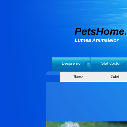
PetsHome.
Lumea Animalelor
Despre noi
Sfat doctor
Home
Caini