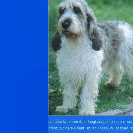
ascutite la extremitati, lungi acoperite cu par, su
drept; picioarele sunt rnusculoase, cu osatură pu