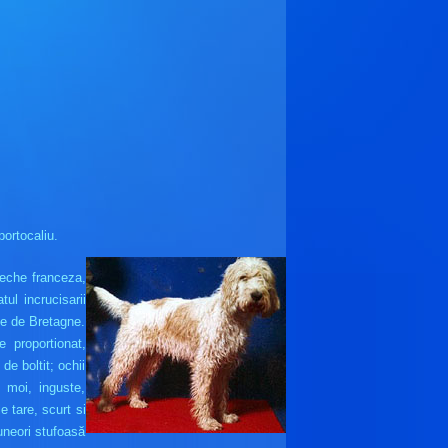
portocaliu.
veche franceza,
ul incrucisarii
ve de Bretagne.
e proportionat,
de boltit; ochii
 moi, inguste,
e tare, scurt si
uneori stufoasă