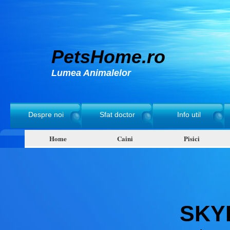
PetsHome.ro
Lumea Animalelor
Despre noi
Sfat doctor
Info util
Home
Caini
Pisici
SKY