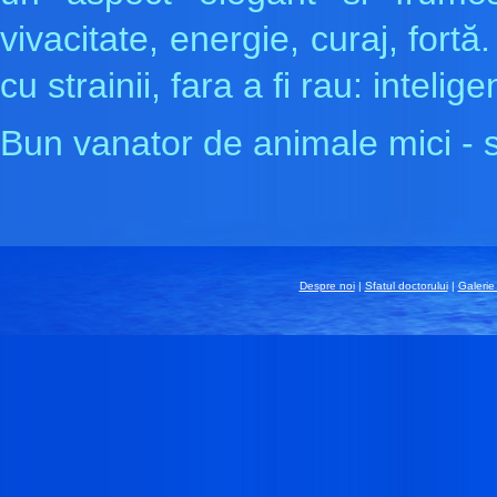
vivacitate, energie, curaj, fortă.
cu strainii, fara a fi rau: inteli
Bun vanator de animale mici - so
Despre noi
|
Sfatul doctorului
|
Galerie 