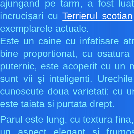
ajungand pe tarm, a fost luat
incrucişari cu
Terrierul scotian
exemplarele actuale.
Este un caine cu infatisare a
bine proportionat, cu osatura 
puternic, este acoperit cu un 
sunt vii şi inteligenti. Urechi
cunoscute doua varietati: cu u
este taiata si purtata drept.
Parul este lung, cu textura fina
un aspect elegant si frumos.