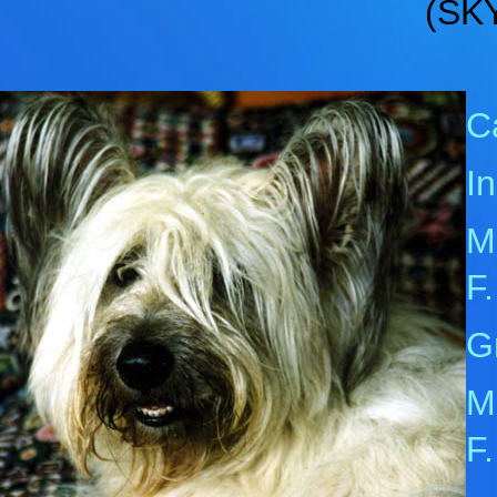
(SK
Ca
In
M
F
G
M
F