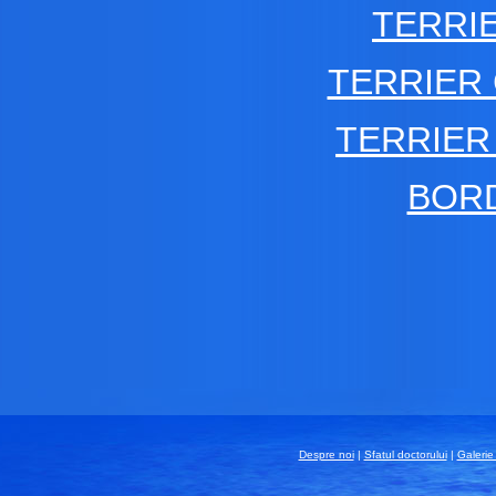
TERRI
TERRIER
TERRIER
BOR
Despre noi
|
Sfatul doctorului
|
Galerie 