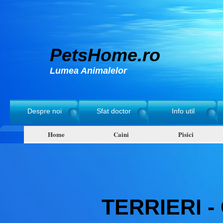
PetsHome.ro
Lumea Animalelor
Despre noi
Sfat doctor
Info util
Home
Caini
Pisici
TERRIERI -