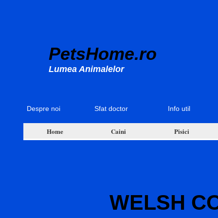
PetsHome.ro
Lumea Animalelor
Despre noi
Sfat doctor
Info util
Home
Caini
Pisici
WELSH C