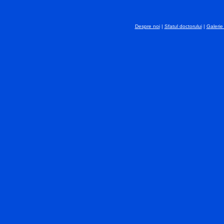
Despre noi
|
Sfatul doctorului
|
Galerie 