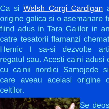
Ca si
Welsh Corgi Cardigan
a
origine galica si o asemanare 
fiind adus in Tara Galilor in 
catre tesatorii flamanzi chema
Henric I sa-si dezvolte art
regatul sau. Acesti caini adusi e
cu cainii nordici Samojede s
care aveau aceiasi origine c
celtilor.
Se deos