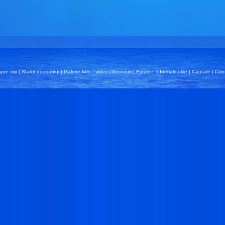
pre noi
|
Sfatul doctorului
|
Galerie foto / video
|
Anunturi
|
Forum
|
Informatii utile
|
Cautare
|
Con