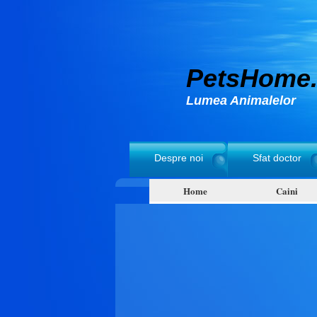
PetsHome.
Lumea Animalelor
Despre noi
Sfat doctor
Home
Caini