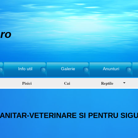
ro
Info util
Galerie
Anunturi
Pisici
Cai
Reptile
SANITAR-VETERINARE SI PENTRU SI