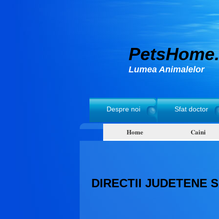
PetsHome.
Lumea Animalelor
Despre noi
Sfat doctor
Home
Caini
DIRECTII JUDETENE 