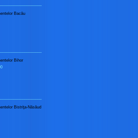
____________________
imentelor Bacău
____________________
mentelor Bihor
00
____________________
mentelor Bistriţa-Năsăud