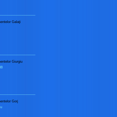
____________________
mentelor Galaţi
____________________
mentelor Giurgiu
88
____________________
mentelor Gorj
iu