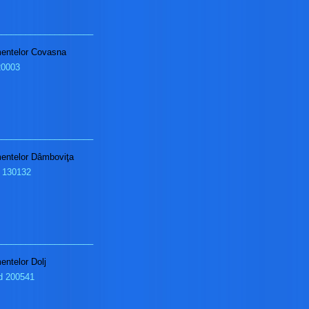
____________________
imentelor Covasna
20003
____________________
imentelor Dâmboviţa
d 130132
____________________
mentelor Dolj
od 200541