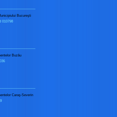
____________________
unicipiului Bucureşti
od 010798
____________________
imentelor Buzău
0036
____________________
imentelor Caraş-Severin
19