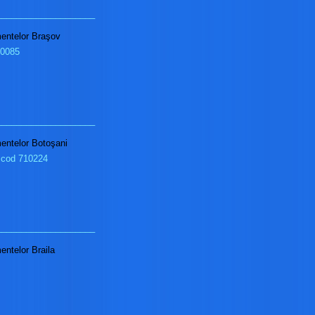
____________________
imentelor Braşov
00085
____________________
imentelor Botoşani
, cod 710224
____________________
mentelor Braila