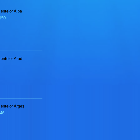
mentelor Alba
0150
____________________
mentelor Arad
____________________
mentelor Argeş
046