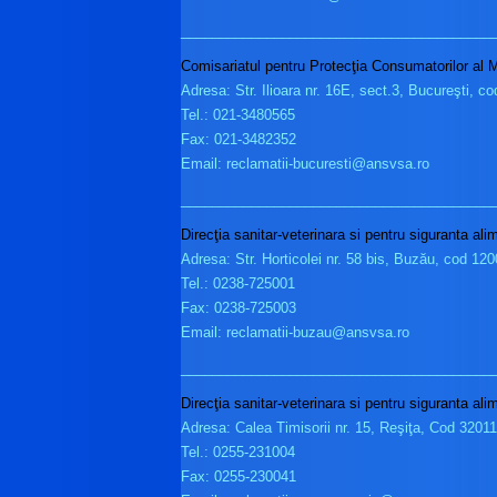
________________________________________
Comisariatul pentru Protecţia Consumatorilor al M
Adresa: Str. Ilioara nr. 16E, sect.3, Bucureşti, c
Tel.: 021-3480565
Fax: 021-3482352
Email: reclamatii-bucuresti@ansvsa.ro
________________________________________
Direcţia sanitar-veterinara si pentru siguranta al
Adresa: Str. Horticolei nr. 58 bis, Buzău, cod 12
Tel.: 0238-725001
Fax: 0238-725003
Email: reclamatii-buzau@ansvsa.ro
________________________________________
Direcţia sanitar-veterinara si pentru siguranta al
Adresa: Calea Timisorii nr. 15, Reşiţa, Cod 3201
Tel.: 0255-231004
Fax: 0255-230041