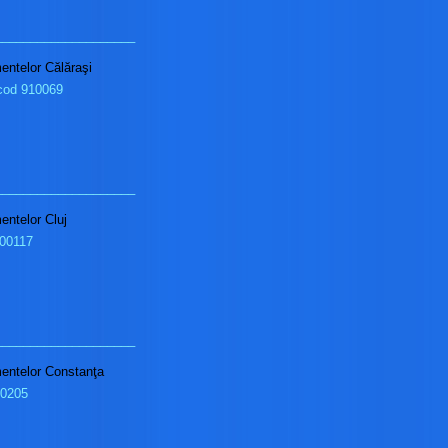
____________________
mentelor Călăraşi
 cod 910069
____________________
mentelor Cluj
400117
____________________
imentelor Constanţa
00205