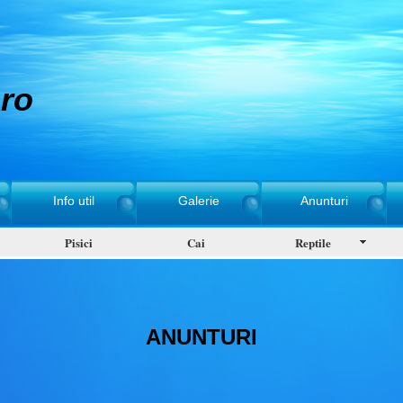
ro
Info util
Galerie
Anunturi
Pisici
Cai
Reptile
ANUNTURI