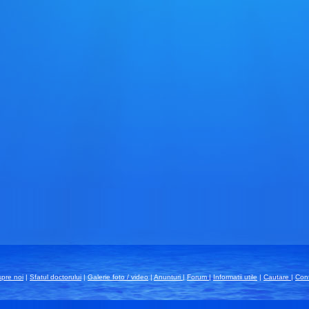
pre noi
|
Sfatul doctorului
|
Galerie foto / video
|
Anunturi
|
Forum
|
Informatii utile
|
Cautare
|
Con