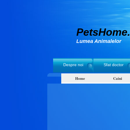
PetsHome.
Lumea Animalelor
Despre noi
Sfat doctor
Home
Caini