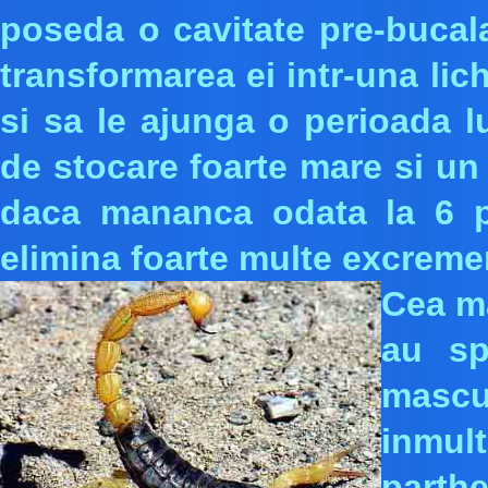
poseda o cavitate pre-bucala
transformarea ei intr-una lic
si sa le ajunga o perioada 
de stocare foarte mare si un 
daca mananca odata la 6 p
elimina foarte multe excreme
Cea ma
au sp
mascul
inmu
part