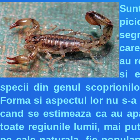
Sun
pici
segm
car
au r
si 
specii din genul scoprionil
Forma si aspectul lor nu s-a 
cand se estimeaza ca au apar
toate regiunile lumii, mai put
pe cale naturala, fie popula