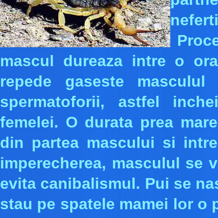
nefert
Proce
mascul dureaza intre o ora
repede gaseste masculul 
spermatoforii, astfel inch
femelei. O durata prea mare
din partea mascului si intr
imperecherea, masculul se v
evita canibalismul. Pui se na
stau pe spatele mamei lor o 