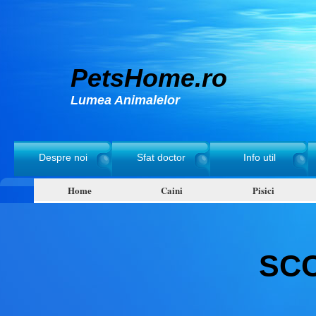
PetsHome.ro
Lumea Animalelor
Despre noi
Sfat doctor
Info util
Home
Caini
Pisici
SC