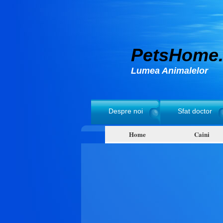
PetsHome.
Lumea Animalelor
Despre noi
Sfat doctor
Home
Caini