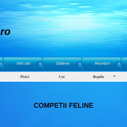
ro
Info util
Galerie
Anunturi
Pisici
Cai
Reptile
COMPETII FELINE