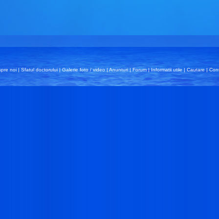
pre noi
|
Sfatul doctorului
|
Galerie foto / video
|
Anunturi
|
Forum
|
Informatii utile
|
Cautare
|
Con